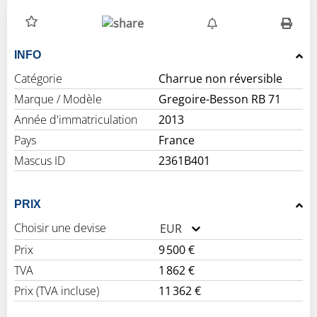
INFO
Catégorie
Charrue non réversible
Marque / Modèle
Gregoire-Besson RB 71
Année d'immatriculation
2013
Pays
France
Mascus ID
2361B401
PRIX
Choisir une devise
EUR
Prix
9 500 €
TVA
1 862 €
Prix (TVA incluse)
11 362 €