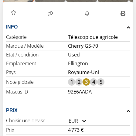
INFO
Catégorie
Télescopique agricole
Marque / Modèle
Cherry GS-70
Etat / condition
Used
Emplacement
Ellington
Pays
Royaume-Uni
Note globale
1
2
3
4
5
Mascus ID
92E6AADA
PRIX
Choisir une devise
EUR
Prix
4 773 €