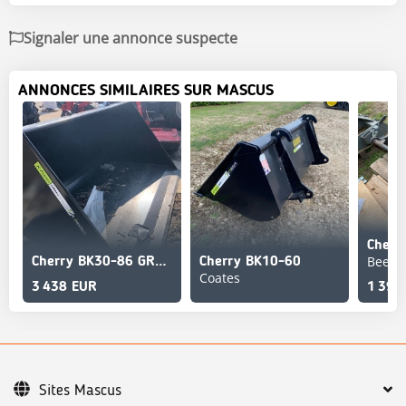
Signaler une annonce suspecte
ANNONCES SIMILAIRES SUR MASCUS
Cherr
Beest
Cherry BK30-86 GRAIN BUCKET
Cherry BK10-60
Coates
3 438 EUR
1 399
Sites Mascus