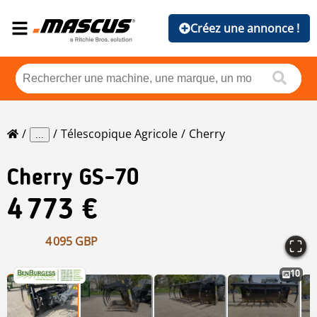
Créez une annonce !
Télescopique Agricole
Cherry
...
Cherry
GS-70
4 773 €
4 095 GBP
10