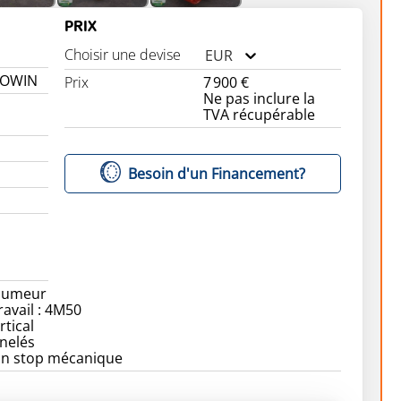
PRIX
l
Choisir une devise
EUR
ROWIN
Prix
7 900 €
Ne pas inclure la
TVA récupérable
Besoin d'un Financement?
aumeur
ravail : 4M50
rtical
nelés
Non stop mécanique