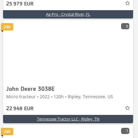
25 979 EUR
Ag-Pro - Crystal River, FL
9
24h
John Deere 3038E
Micro tracteur • 2022 • 120h • Ripley, Tennessee, US
22 948 EUR
Tennessee Tractor LLC - Ripley, TN
7
24h