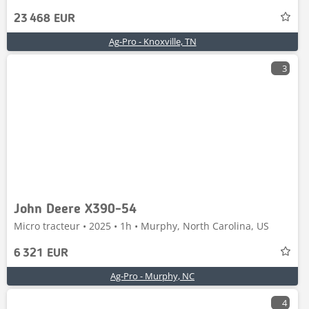
23 468 EUR
Ag-Pro - Knoxville, TN
3
John Deere X390-54
Micro tracteur • 2025 • 1h • Murphy, North Carolina, US
6 321 EUR
Ag-Pro - Murphy, NC
4