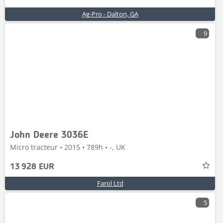
Ag-Pro - Dalton, GA
9
John Deere 3036E
Micro tracteur • 2015 • 789h • -, UK
13 928 EUR
Farol Ltd
5