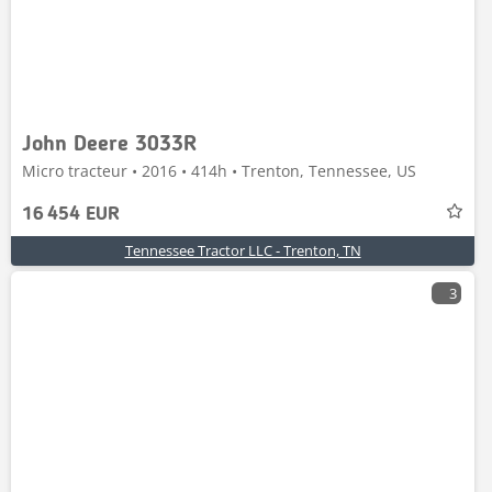
John Deere 3033R
Micro tracteur • 2016 • 414h • Trenton, Tennessee, US
16 454 EUR
Tennessee Tractor LLC - Trenton, TN
3