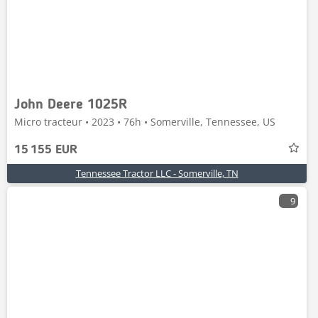
John Deere 1025R
Micro tracteur • 2023 • 76h • Somerville, Tennessee, US
15 155 EUR
Tennessee Tractor LLC - Somerville, TN
9