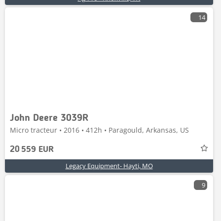
14
John Deere 3039R
Micro tracteur • 2016 • 412h • Paragould, Arkansas, US
20 559 EUR
Legacy Equipment- Hayti, MO
9