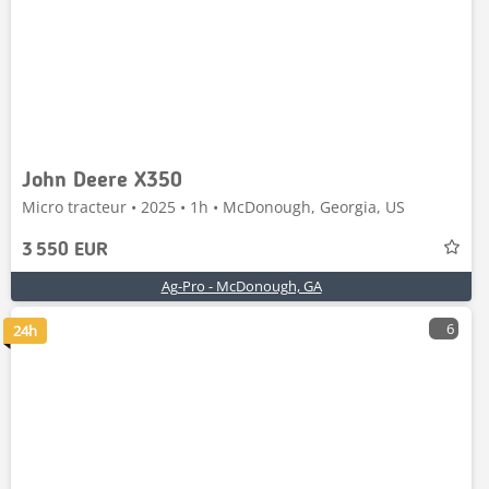
John Deere X350
Micro tracteur • 2025 • 1h • McDonough, Georgia, US
3 550 EUR
Ag-Pro - McDonough, GA
6
24h