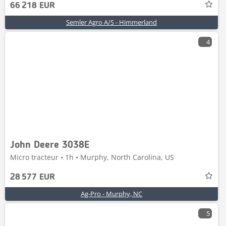
66 218 EUR
Semler Agro A/S - Himmerland
4
John Deere 3038E
Micro tracteur • 1h • Murphy, North Carolina, US
28 577 EUR
Ag-Pro - Murphy, NC
5