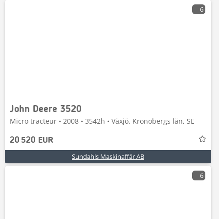
6
John Deere 3520
Micro tracteur • 2008 • 3542h • Växjö, Kronobergs län, SE
20 520 EUR
Sundahls Maskinaffär AB
6