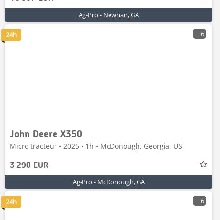
Ag-Pro - Newnan, GA
6
24h
John Deere X350
Micro tracteur • 2025 • 1h • McDonough, Georgia, US
3 290 EUR
Ag-Pro - McDonough, GA
6
24h