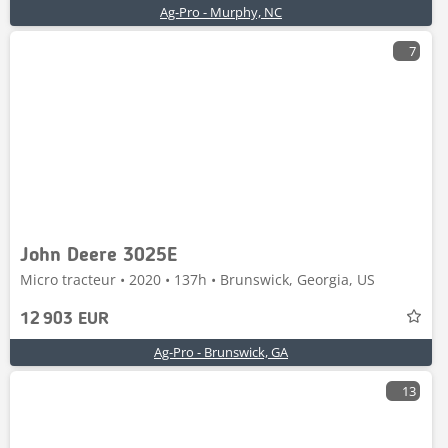
Ag-Pro - Murphy, NC
7
John Deere 3025E
Micro tracteur • 2020 • 137h • Brunswick, Georgia, US
12 903 EUR
Ag-Pro - Brunswick, GA
13