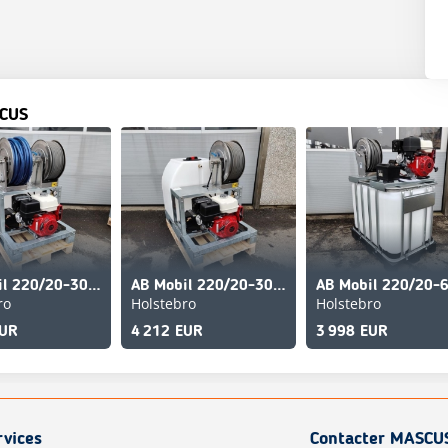
CUS
AB Mobil 220/20-300 Honda 13hk el-start OBS: 2x slang
AB Mobil 220/20-300 Honda 13hk el-start 50 meter slan
ro
Holstebro
Holstebro
EUR
4 212 EUR
3 998 EUR
rvices
Contacter MASCU