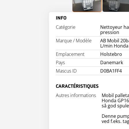
INFO
Catégorie
Nettoyeur h
pression
Marque / Modèle
AB Mobil 20b
L/min Honda
Emplacement
Holstebro
Pays
Danemark
Mascus ID
D0BA1FF4
CARACTÉRISTIQUES
Autres informations
Mobil pallet
Honda GP160
så god spule
Denne pumpe 
ved f.eks. t