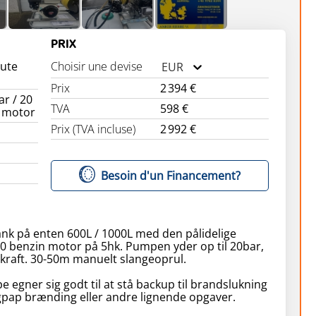
PRIX
aute
Choisir une devise
EUR
Prix
2 394 €
ar / 20
TVA
598 €
 motor
Prix (TVA incluse)
2 992 €
Besoin d'un Financement?
ank på enten 600L / 1000L med den pålidelige
 benzin motor på 5hk. Pumpen yder op til 20bar,
kraft. 30-50m manuelt slangeoprul.
egner sig godt til at stå backup til brandslukning
agpap brænding eller andre lignende opgaver.