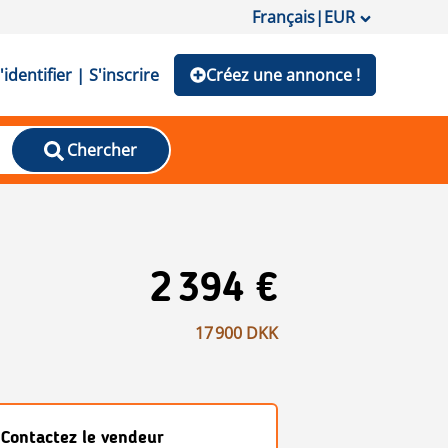
Français
|
EUR
'identifier | S'inscrire
Créez une annonce !
Chercher
2 394 €
17 900 DKK
Contactez le vendeur