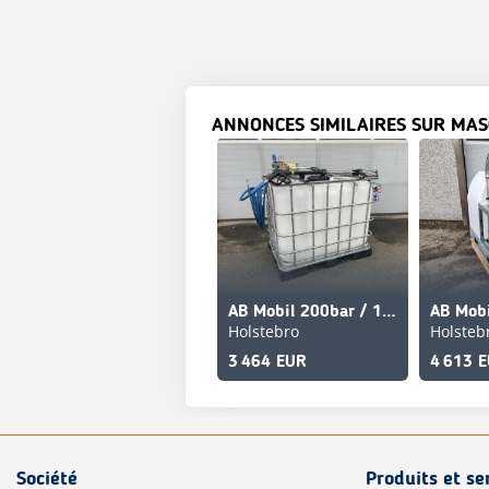
ANNONCES SIMILAIRES SUR MAS
AB Mobil 200bar / 15 L/min 640L. Inkl. slange og lans
Holstebro
Holsteb
3 464 EUR
4 613 
Société
Produits et se