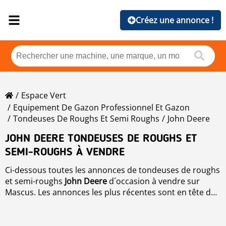
Créez une annonce !
Espace Vert
Equipement De Gazon Professionnel Et Gazon
Tondeuses De Roughs Et Semi Roughs
John Deere
JOHN DEERE TONDEUSES DE ROUGHS ET
SEMI-ROUGHS À VENDRE
Ci-dessous toutes les annonces de tondeuses de roughs
et semi-roughs
John Deere
d´occasion à vendre sur
Mascus. Les annonces les plus récentes sont en tête de
liste. Pour reclasser les annonces de
Tondeuses de
roughs et semi-roughs
, cliquez simplement sur marque,
année, prix, heures d´utilisation, pays.