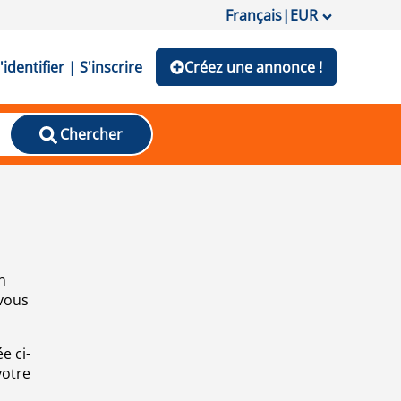
Français
|
EUR
'identifier | S'inscrire
Créez une annonce !
Chercher
n
 vous
e ci-
votre