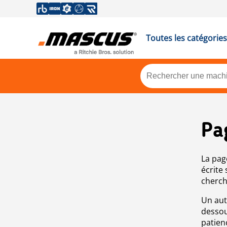
Toutes les catégories
Pa
La pag
écrite
cherch
Un aut
dessou
patien