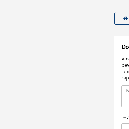
Do
Vos
dév
com
rap