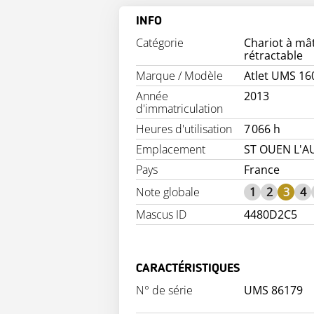
INFO
Catégorie
Chariot à mâ
rétractable
Marque / Modèle
Atlet UMS 16
Année
2013
d'immatriculation
Heures d'utilisation
7 066 h
Emplacement
ST OUEN L'
Pays
France
Note globale
1
2
3
4
Mascus ID
4480D2C5
CARACTÉRISTIQUES
N° de série
UMS 86179