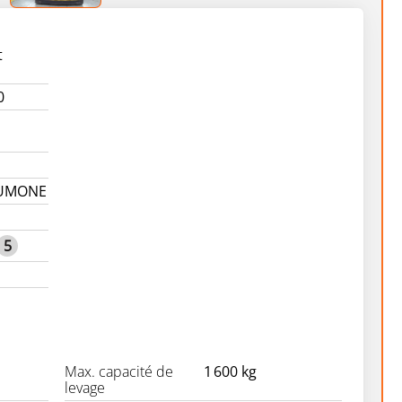
t
0
AUMONE
5
Max. capacité de
1 600 kg
levage