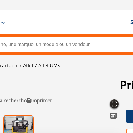
S
ractable
Atlet
Atlet UMS
Pr
la recherche
Imprimer
1