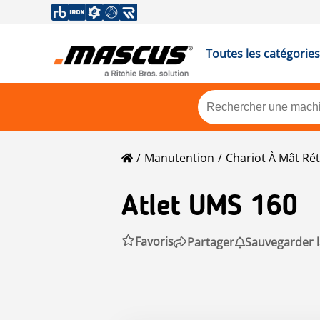
Toutes les catégories
Manutention
Chariot À Mât Rét
Atlet
UMS 160
Favoris
Partager
Sauvegarder 