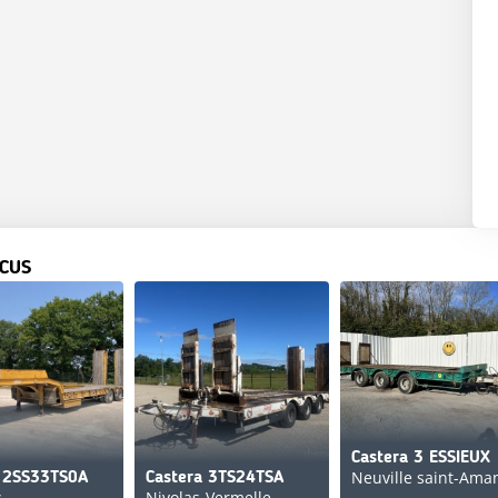
CUS
Castera 3 ESSIEUX
Neuville saint-Ama
a 2SS33TS0A
Castera 3TS24TSA
s
Nivolas-Vermelle