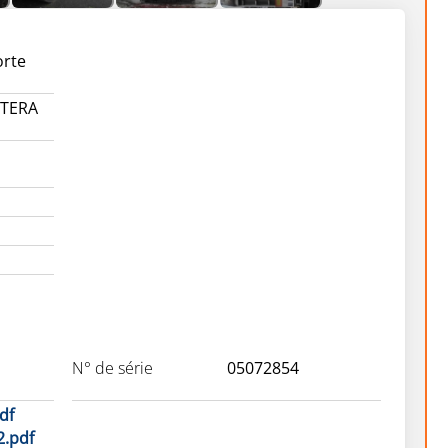
rte
STERA
N° de série
05072854
df
2.pdf