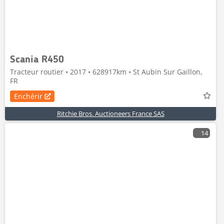
Scania R450
Tracteur routier • 2017 • 628917km • St Aubin Sur Gaillon,
FR
Enchérir
Ritchie Bros. Auctioneers France SAS
14