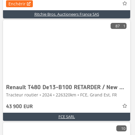
Enchérir
Ritchie Bros. Auctioneers France SAS
87
1
Renault T480 De13-B100 RETARDER / New Model 2024 endommagé
Tracteur routier • 2024 • 226320km • FCE, Grand Est, FR
43 900 EUR
FCE SARL
10