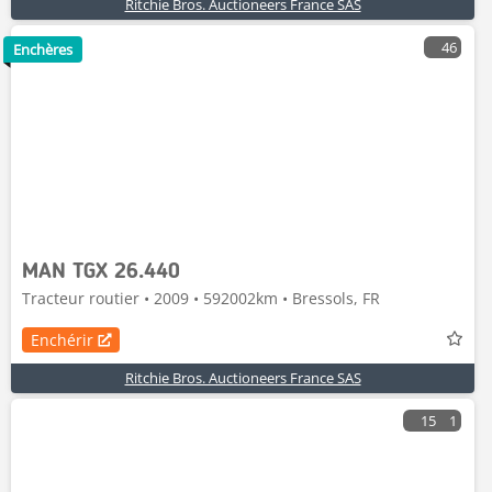
Ritchie Bros. Auctioneers France SAS
46
Enchères
MAN TGX 26.440
Tracteur routier • 2009 • 592002km • Bressols, FR
Enchérir
Ritchie Bros. Auctioneers France SAS
15
1