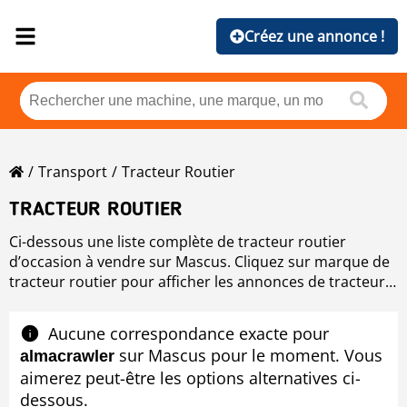
Créez une annonce !
Transport
Tracteur Routier
TRACTEUR ROUTIER
Ci-dessous une liste complète de tracteur routier
d’occasion à vendre sur Mascus. Cliquez sur marque de
tracteur routier pour afficher les annonces de tracteur
routier d’occasion par marque, ou veuillez utiliser les
filtres sur la gauche de cette page pour trier les
Aucune correspondance exacte pour
annonces de tracteur routier d’occasion par prix, par
sur Mascus pour le moment. Vous
almacrawler
pays, par année, etc.
aimerez peut-être les options alternatives ci-
dessous.