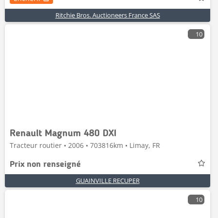
Ritchie Bros. Auctioneers France SAS
10
Renault Magnum 480 DXI
Tracteur routier • 2006 • 703816km • Limay, FR
Prix non renseigné
GUAINVILLE RECUPER
10