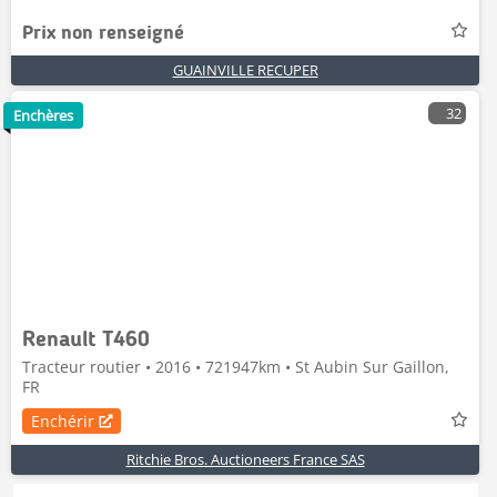
Prix non renseigné
GUAINVILLE RECUPER
32
Enchères
Renault T460
Tracteur routier • 2016 • 721947km • St Aubin Sur Gaillon,
FR
Enchérir
Ritchie Bros. Auctioneers France SAS