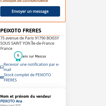
Politique de confidentialité
Envoyer un message
PEIXOTO FRERES
75 avenue de Paris 91790 BOISSY
SOUS SAINT YON Île-de-France
France
6
ans sur Mascus
Recevoir une notification par e-
mail
Stock complet de PEIXOTO
FRERES
Nom et prénom du vendeur
PEIXOTO
Ana
Négociant BTP