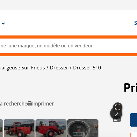
S
hargeuse Sur Pneus
Dresser
Dresser 510
Pr
la recherche
Imprimer
5