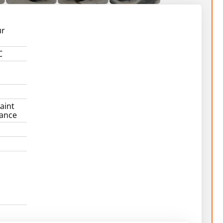
ur
C
aint
rance