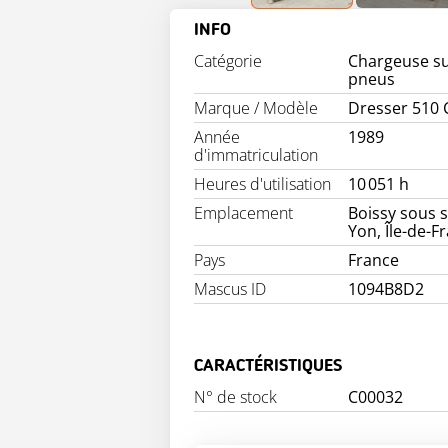
INFO
Catégorie
Chargeuse s
pneus
Marque / Modèle
Dresser 510 
Année
1989
d'immatriculation
Heures d'utilisation
10 051 h
Emplacement
Boissy sous s
Yon, Île-de-F
Pays
France
Mascus ID
1094B8D2
CARACTÉRISTIQUES
N° de stock
C00032