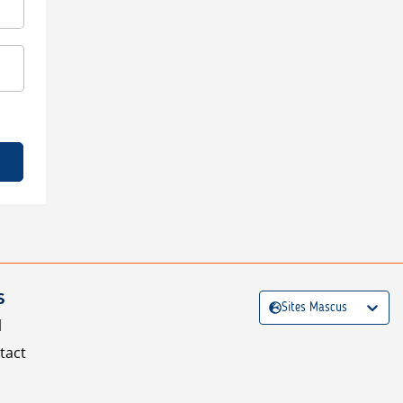
S
Sites Mascus
l
tact