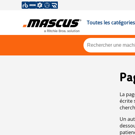
Toutes les catégories
Pa
La pag
écrite
cherch
Un aut
dessou
patien