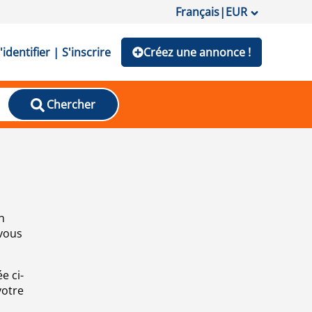
Français
|
EUR
'identifier | S'inscrire
Créez une annonce !
Chercher
n
 vous
e ci-
votre