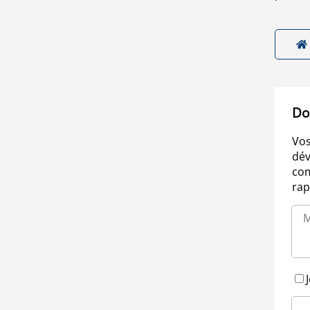
Do
Vos
dév
com
rap