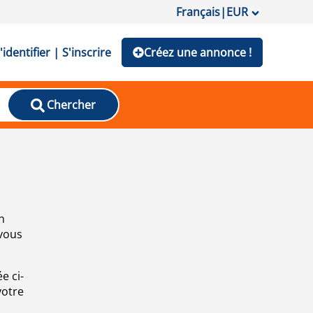
Français
|
EUR
'identifier | S'inscrire
Créez une annonce !
Chercher
n
 vous
e ci-
votre