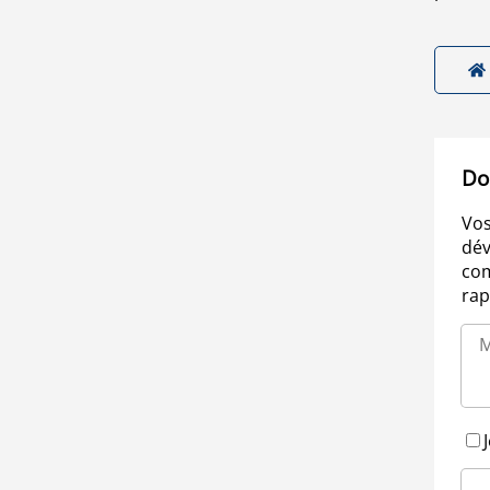
Do
Vos
dév
com
rap