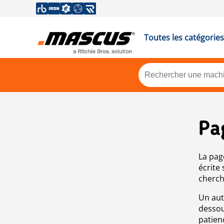
Toutes les catégories
Pa
La pag
écrite
cherch
Un aut
dessou
patien