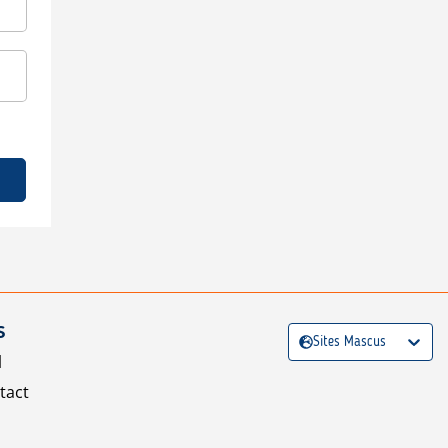
S
Sites Mascus
l
tact