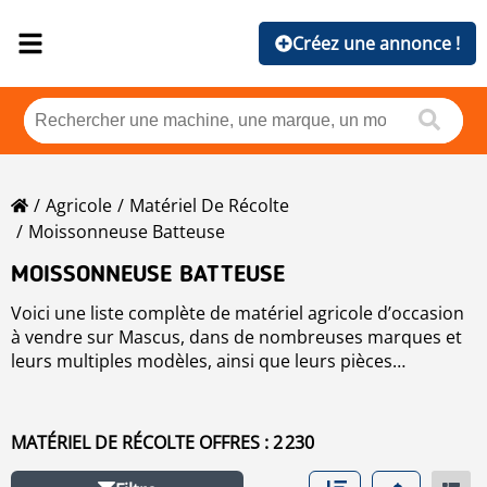
Créez une annonce !
Agricole
Matériel De Récolte
Moissonneuse Batteuse
MOISSONNEUSE BATTEUSE
Voici une liste complète de matériel agricole d’occasion
à vendre sur Mascus, dans de nombreuses marques et
leurs multiples modèles, ainsi que leurs pièces
détachées ou pièces de rechange.
Cliquez sur
une marque de moissonneuse batteuse
pour afficher les annonces de matériel agricole
d’occasion de ce constructeur, ou veuillez utiliser les
MATÉRIEL DE RÉCOLTE OFFRES : 2 230
filtres sur la gauche de cette page afin de trier les
annonces de machines agricoles d’occasion par prix, par