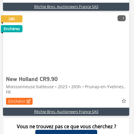
Ritchie Bros. Auctioneers France SAS
1
24h
Enchères
New Holland CR9.90
Moissonneuse batteuse • 2023 • 265h • Prunay-en-Yvelines,
FR
Enchérir
Ritchie Bros. Auctioneers France SAS
Vous ne trouvez pas ce que vous cherchez ?