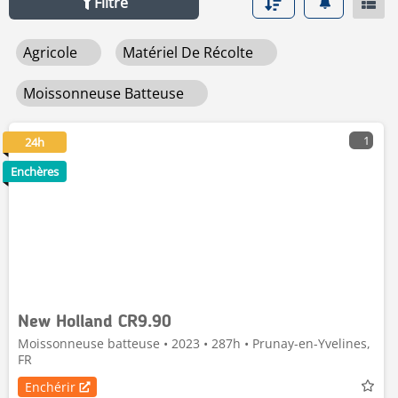
Filtre
pays, par année, etc.
Agricole
Matériel De Récolte
Moissonneuse Batteuse
1
24h
Enchères
New Holland CR9.90
Moissonneuse batteuse • 2023 • 287h • Prunay-en-Yvelines,
FR
Enchérir