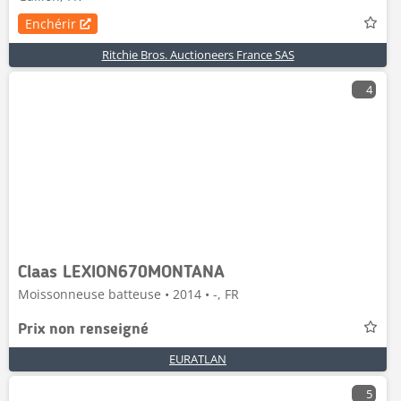
Enchérir
Ritchie Bros. Auctioneers France SAS
4
Claas LEXION670MONTANA
Moissonneuse batteuse • 2014 • -, FR
Prix non renseigné
EURATLAN
5