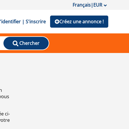
Français
|
EUR
'identifier | S'inscrire
Créez une annonce !
Chercher
n
 vous
e ci-
votre