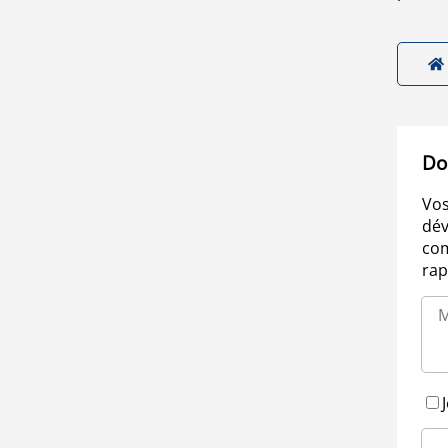
Do
Vos
dév
com
rap