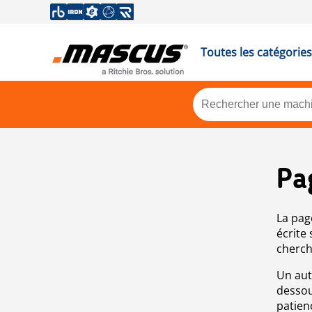
Toutes les catégories
Pa
La pag
écrite
cherch
Un aut
dessou
patien