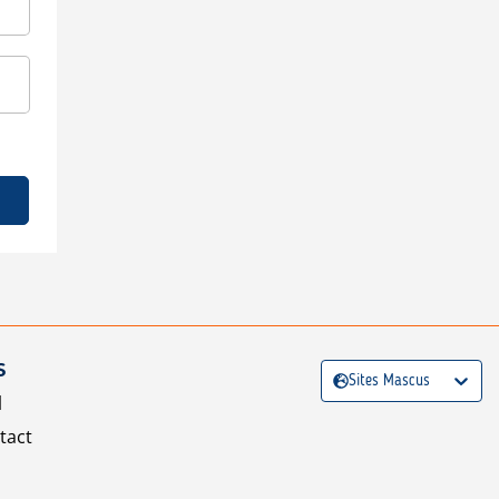
S
Sites Mascus
l
tact