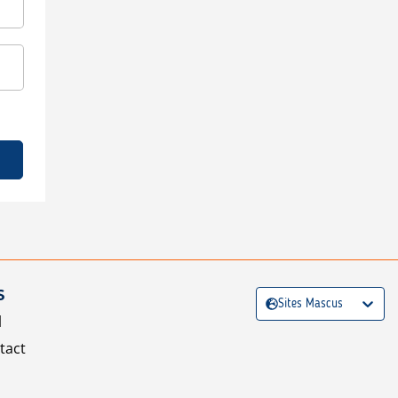
S
Sites Mascus
l
tact