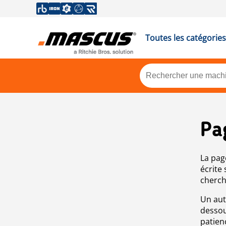
Toutes les catégories
Pa
La pag
écrite
cherch
Un aut
dessou
patien