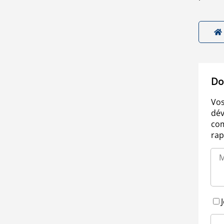
Do
Vos
dév
com
rap