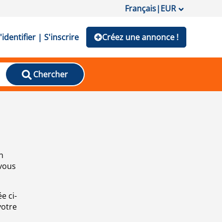
Français
|
EUR
'identifier | S'inscrire
Créez une annonce !
Chercher
n
 vous
e ci-
votre