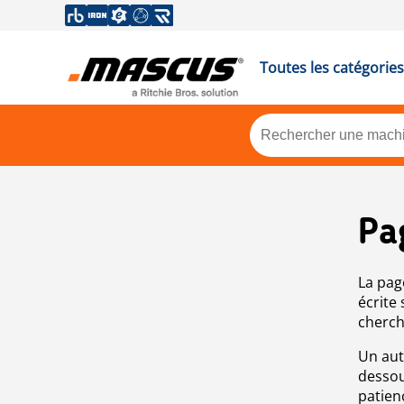
Toutes les catégories
Pa
La pag
écrite
cherch
Un aut
dessou
patien