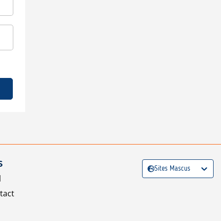
S
Sites Mascus
l
tact