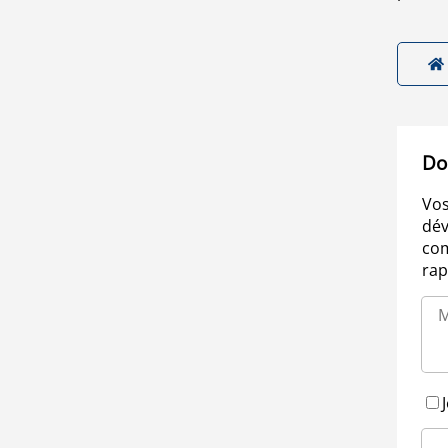
Do
Vos
dév
com
rap