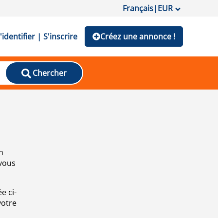
Français
|
EUR
'identifier | S'inscrire
Créez une annonce !
Chercher
n
 vous
e ci-
votre