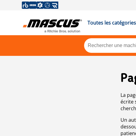
Toutes les catégories
Pa
La pag
écrite
cherch
Un aut
dessou
patien