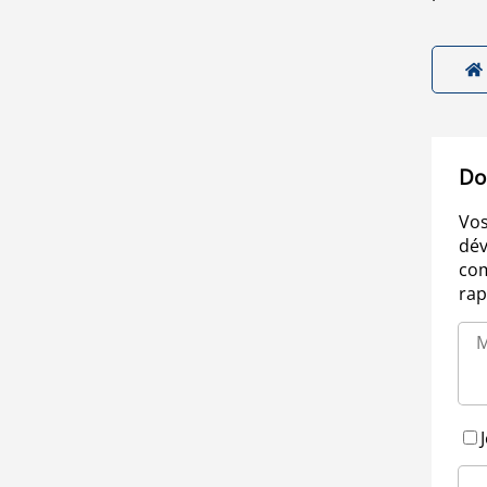
Do
Vos
dév
com
rap