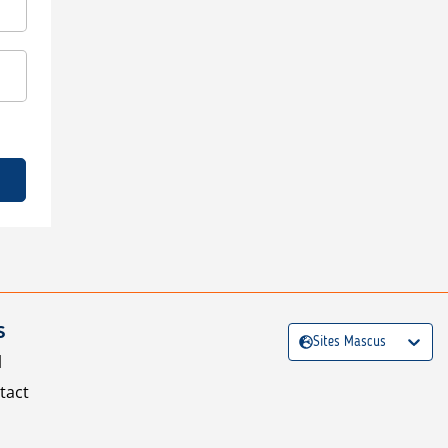
S
Sites Mascus
l
tact