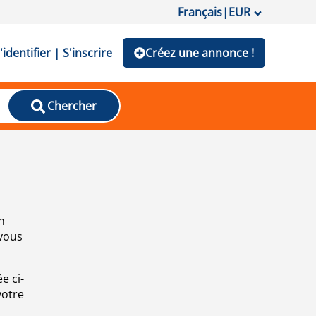
Français
|
EUR
'identifier | S'inscrire
Créez une annonce !
Chercher
n
 vous
e ci-
votre