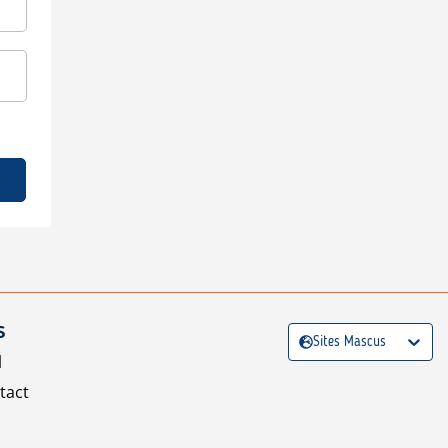
S
Sites Mascus
l
tact