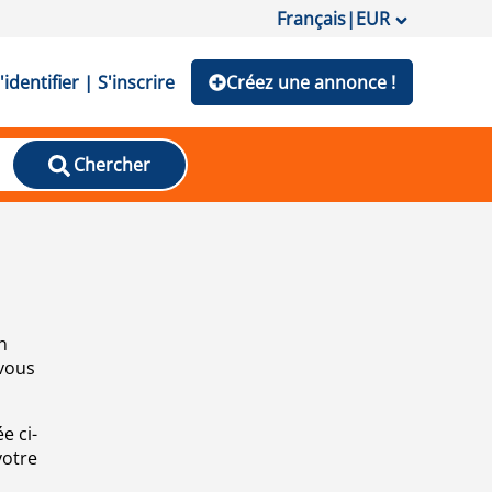
Français
|
EUR
'identifier | S'inscrire
Créez une annonce !
Chercher
n
 vous
e ci-
votre