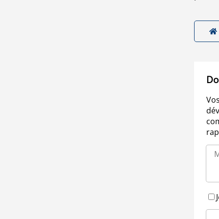
Do
Vos
dév
com
rap