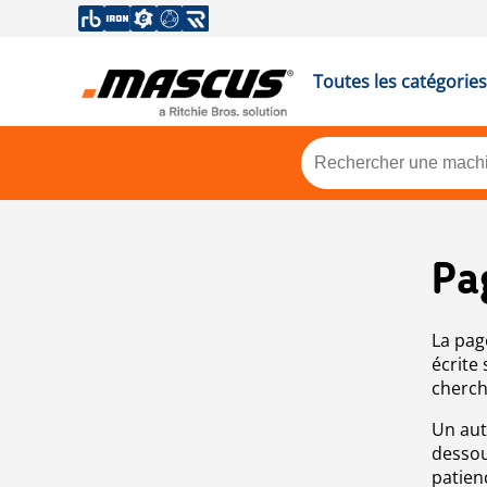
Toutes les catégories
Pa
La pag
écrite
cherch
Un aut
dessou
patien