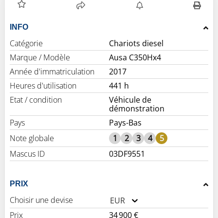
INFO
Catégorie
Chariots diesel
Marque / Modèle
Ausa C350Hx4
Année d'immatriculation
2017
Heures d'utilisation
441 h
Etat / condition
Véhicule de
démonstration
Pays
Pays-Bas
Note globale
1
2
3
4
5
Mascus ID
03DF9551
PRIX
Choisir une devise
EUR
Prix
34 900 €