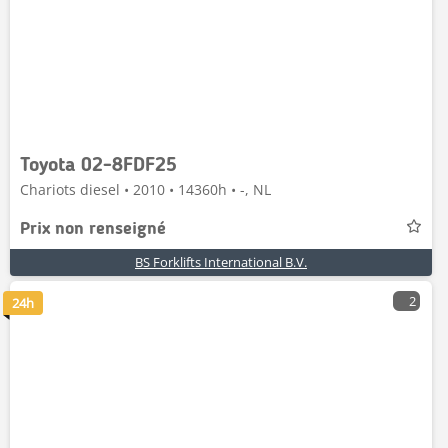
Toyota 02-8FDF25
Chariots diesel • 2010 • 14360h • -, NL
Prix non renseigné
BS Forklifts International B.V.
2
24h