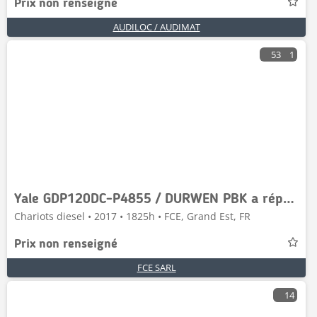
Prix non renseigné
AUDILOC / AUDIMAT
53
1
Yale GDP120DC-P4855 / DURWEN PBK a réparer
Chariots diesel • 2017 • 1825h • FCE, Grand Est, FR
Prix non renseigné
FCE SARL
14