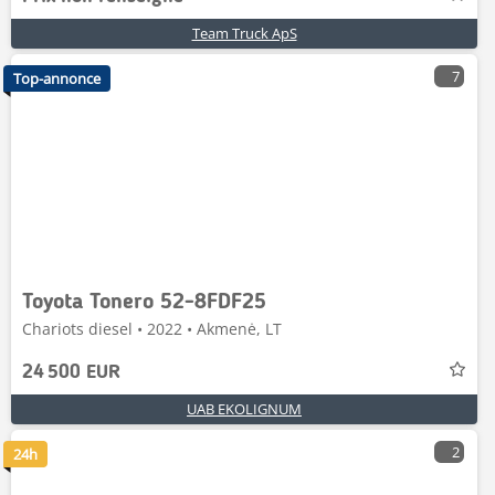
Team Truck ApS
7
Top-annonce
Toyota Tonero 52-8FDF25
Chariots diesel • 2022 • Akmenė, LT
24 500 EUR
UAB EKOLIGNUM
2
24h