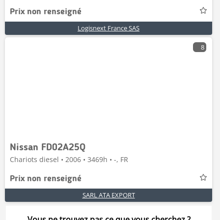
Prix non renseigné
Logisnext France SAS
8
Nissan FD02A25Q
Chariots diesel • 2006 • 3469h • -, FR
Prix non renseigné
SARL ATA EXPORT
Vous ne trouvez pas ce que vous cherchez ?