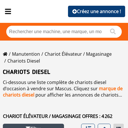
Créez une annonce !
Manutention
Chariot Élévateur / Magasinage
Chariots Diesel
CHARIOTS DIESEL
Ci-dessous une liste complète de chariots diesel
d’occasion à vendre sur Mascus. Cliquez sur
marque de
chariots diesel
pour afficher les annonces de chariots
diesel d’occasion par marque, ou veuillez utiliser les
La qualité de vos tâches de manutention passe
filtres sur la gauche de cette page pour trier les
nécessairement par l’adoption d’un outillage et d’une
annonces de chariots diesel d’occasion par prix, par
machinerie adaptés. Ce genre de travaux étant
CHARIOT ÉLÉVATEUR / MAGASINAGE OFFRES : 4 262
pays, par année, etc.
particulièrement éprouvants, il est tout simplement
inconcevable de tout réaliser à la main. Très utilisé dans