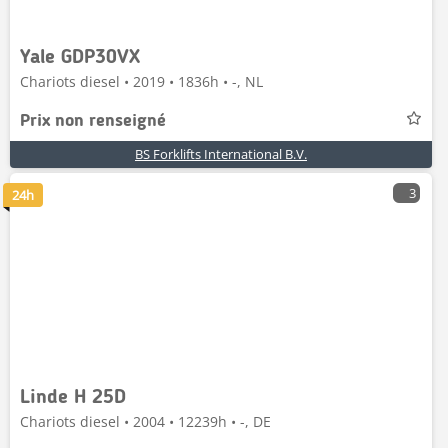
Yale GDP30VX
Chariots diesel • 2019 • 1836h • -, NL
Prix non renseigné
BS Forklifts International B.V.
3
24h
Linde H 25D
Chariots diesel • 2004 • 12239h • -, DE