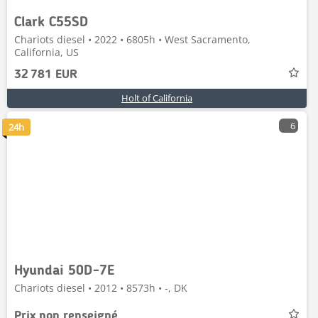
Clark C55SD
Chariots diesel • 2022 • 6805h • West Sacramento,
California, US
32 781 EUR
Holt of California
6
24h
Hyundai 50D-7E
Chariots diesel • 2012 • 8573h • -, DK
Prix non renseigné