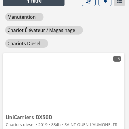
Filtre
le cadre d’activités de manutention ou de magasinage, le
chariot élévateur diesel est spécialement conçu pour
Manutention
simplifier le transport d’objets lourds, mais également
pour déplacer les charges de la manière la plus précise
qui soit. Pour répondre aux besoins spécifiques de votre
Chariot Élévateur / Magasinage
secteur d’activités, il existe aujourd’hui différents types
de chariot élévateur, chacun possédant ses
Chariots Diesel
caractéristiques propres. Il est donc essentiel de choisir
son modèle en fonction de l’usage qui lui est destiné.
5
Nous vous aidons à faire le point.
UniCarriers DX30D
Chariots diesel • 2019 • 834h • SAINT OUEN L'AUMONE, FR