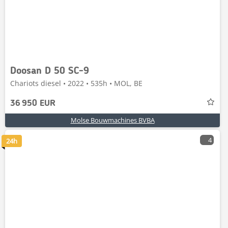
Doosan D 50 SC-9
Chariots diesel • 2022 • 535h • MOL, BE
36 950 EUR
Molse Bouwmachines BVBA
4
24h