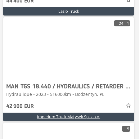
44 400 EUR
Laslo Truck
24
1
MAN TGS 18.440 / HYDRAULICS / RETARDER / ALLOY WHEELS
Hydraulique • 2023 • 516000km • Bodzentyn, PL
42 900 EUR
Imperium Truck Matysek Sp. z o.o.
5