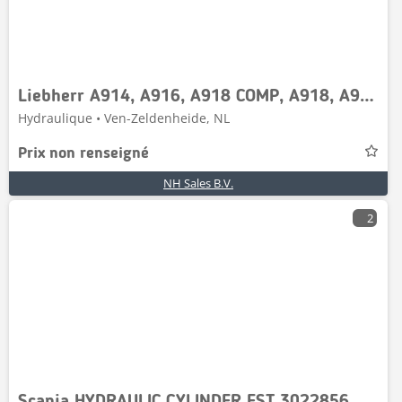
Liebherr A914, A916, A918 COMP, A918, A920, A922 RAIL, A924
Hydraulique • Ven-Zeldenheide, NL
Prix non renseigné
NH Sales B.V.
2