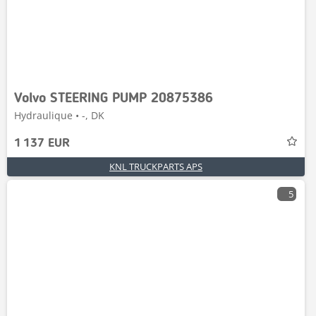
Volvo STEERING PUMP 20875386
Hydraulique • -, DK
1 137 EUR
KNL TRUCKPARTS APS
5