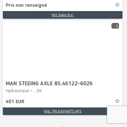
Prix non renseigné
NH Sales B.V.
3
MAN STEEING AXLE 85.46122-6026
Hydraulique • -, DK
401 EUR
KNL TRUCKPARTS APS