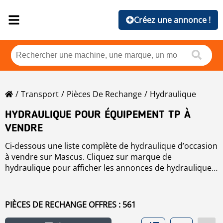
Créez une annonce !
Transport
Pièces De Rechange
Hydraulique
HYDRAULIQUE POUR ÉQUIPEMENT TP À
VENDRE
Ci-dessous une liste complète de hydraulique d’occasion
à vendre sur Mascus. Cliquez sur marque de
hydraulique pour afficher les annonces de hydraulique
d’occasion par marque, ou veuillez utiliser les filtres sur
la gauche de cette page pour trier les annonces de
hydraulique d’occasion par prix, par pays, par année,
PIÈCES DE RECHANGE OFFRES : 561
etc.