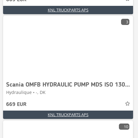
KNL TRUCKPARTS APS
3
Scania OMFB HYDRAULIC PUMP MDS ISO 130 D(R)
Hydraulique • -, DK
669 EUR
KNL TRUCKPARTS APS
10