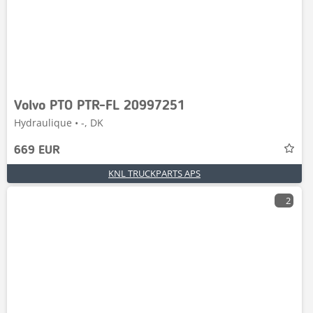
Volvo PTO PTR-FL 20997251
Hydraulique • -, DK
669 EUR
KNL TRUCKPARTS APS
2