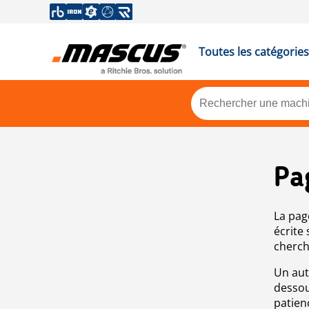
Toutes les catégories
Pa
La pag
écrite
cherch
Un aut
dessou
patien