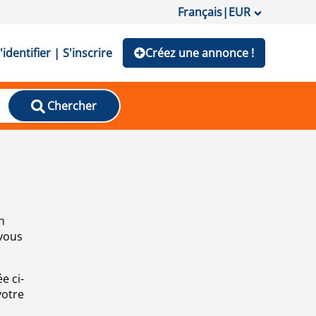
Français
|
EUR
'identifier | S'inscrire
Créez une annonce !
Chercher
n
 vous
e ci-
votre