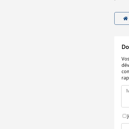
Do
Vos
dév
com
rap