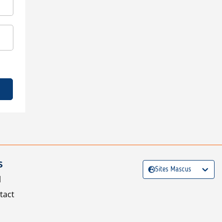
S
Sites Mascus
l
tact