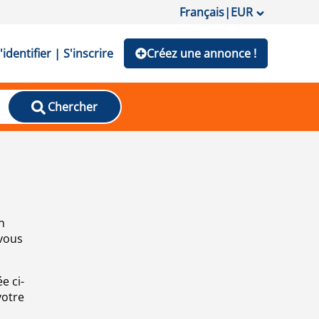
Français
|
EUR
'identifier | S'inscrire
Créez une annonce !
Chercher
n
 vous
e ci-
votre