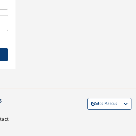
S
Sites Mascus
l
tact