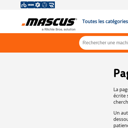
Toutes les catégories
Pa
La pag
écrite
cherch
Un aut
dessou
patien