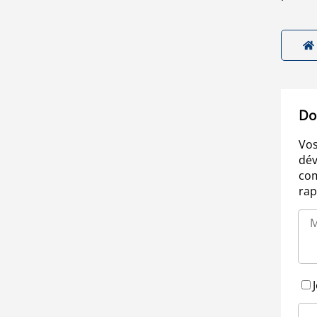
Do
Vos
dév
com
rap