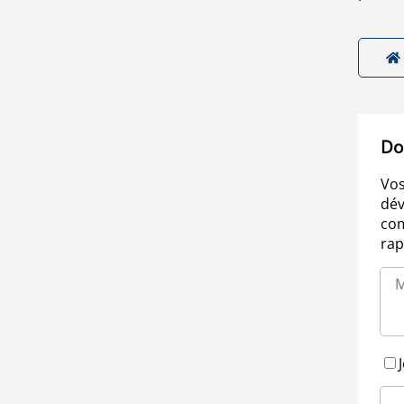
Do
Vos
dév
com
rap