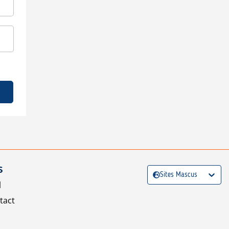
S
Sites Mascus
l
tact