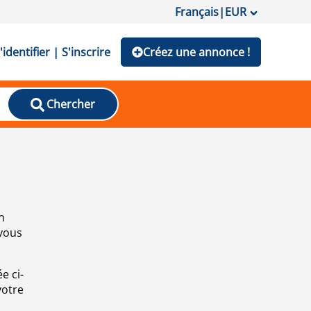
Français
|
EUR
'identifier | S'inscrire
Créez une annonce !
Chercher
n
 vous
e ci-
votre