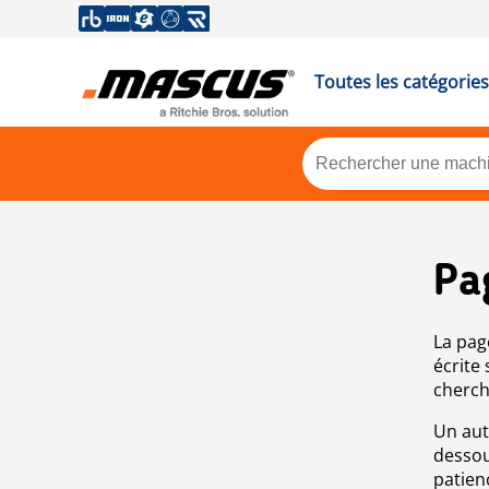
Toutes les catégories
Pa
La pag
écrite
cherch
Un aut
dessou
patien