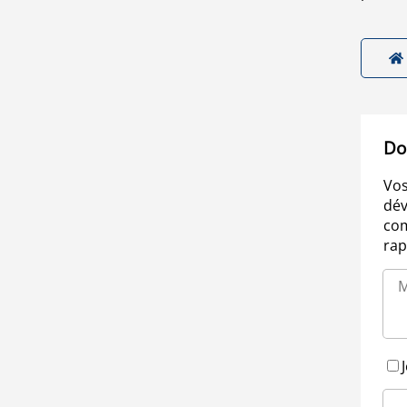
Do
Vos
dév
com
rap