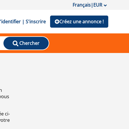
Français
|
EUR
'identifier | S'inscrire
Créez une annonce !
Chercher
n
 vous
e ci-
votre