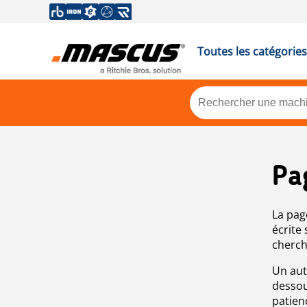
Toutes les catégories
Pa
La pag
écrite
cherch
Un aut
dessou
patien