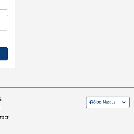
S
Sites Mascus
l
tact