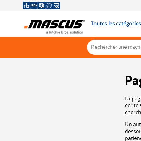
Toutes les catégories
Pa
La pag
écrite
cherch
Un aut
dessou
patien