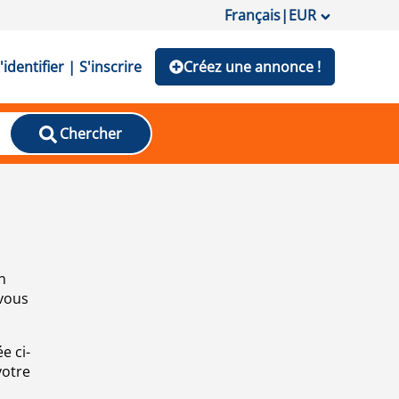
Français
|
EUR
'identifier | S'inscrire
Créez une annonce !
Chercher
n
 vous
e ci-
votre