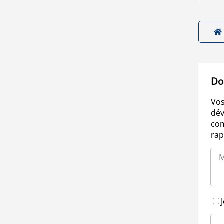
Do
Vos
dév
com
rap