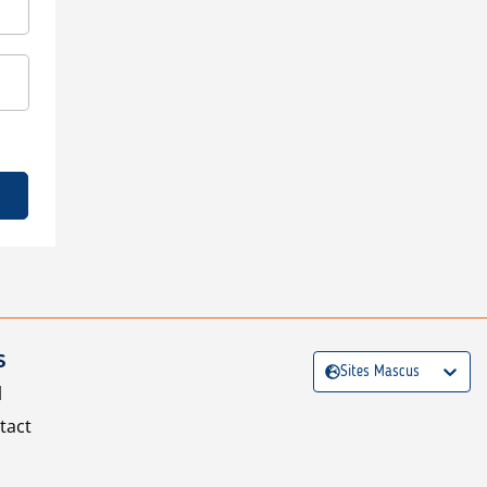
S
Sites Mascus
l
tact