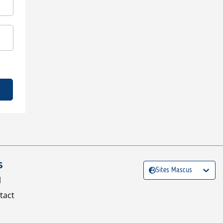
S
Sites Mascus
l
tact