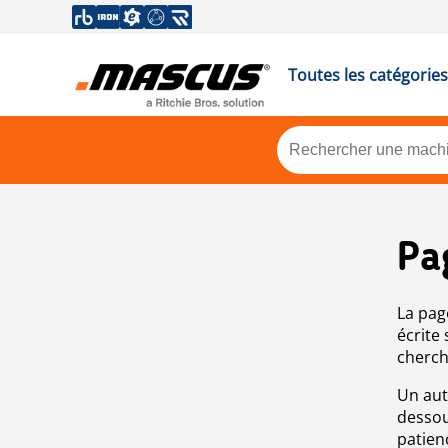
Toutes les catégories
Pa
La pag
écrite
cherch
Un aut
dessou
patien