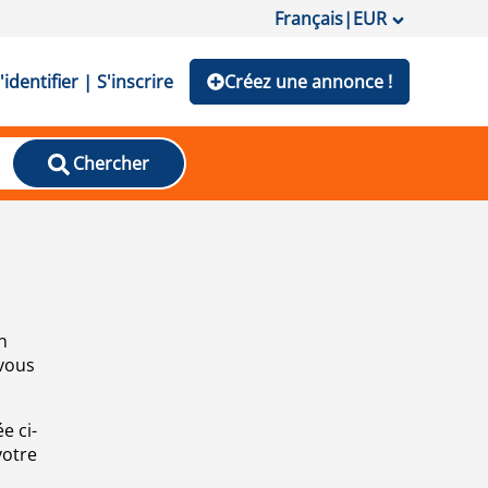
Français
|
EUR
'identifier | S'inscrire
Créez une annonce !
Chercher
n
 vous
e ci-
votre