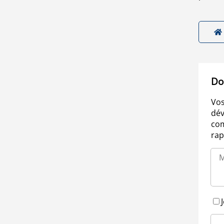
Do
Vos
dév
com
rap