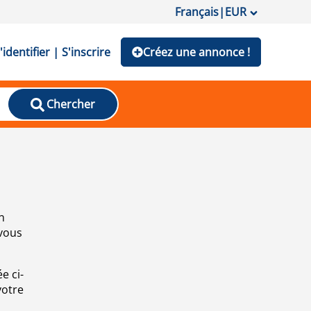
Français
|
EUR
'identifier | S'inscrire
Créez une annonce !
Chercher
n
 vous
e ci-
votre