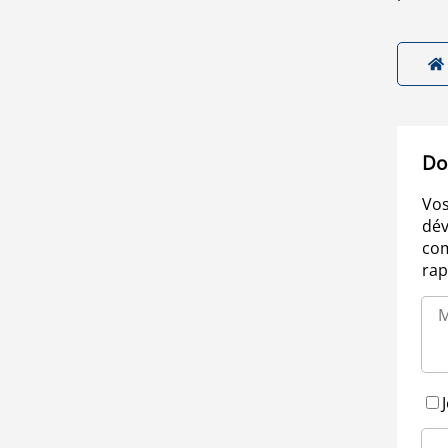
Do
Vos
dév
com
rap