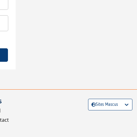
S
Sites Mascus
l
tact