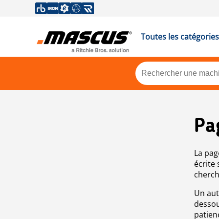
Toutes les catégories
Pa
La pag
écrite
cherch
Un aut
dessou
patien