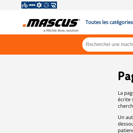
Toutes les catégories
Pa
La pag
écrite
cherch
Un aut
dessou
patien