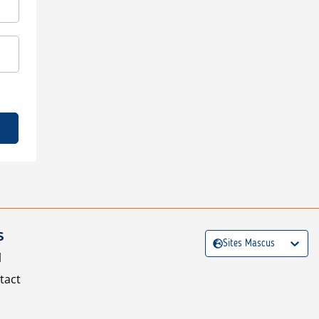
S
Sites Mascus
l
tact