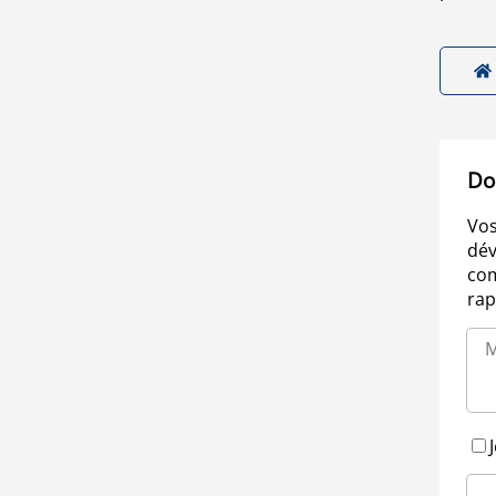
Do
Vos
dév
com
rap