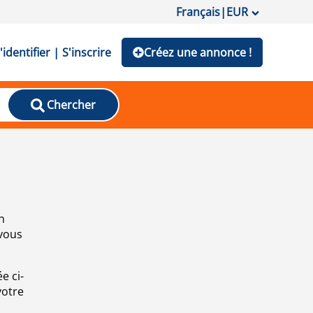
Français
|
EUR
'identifier | S'inscrire
Créez une annonce !
Chercher
n
 vous
e ci-
votre