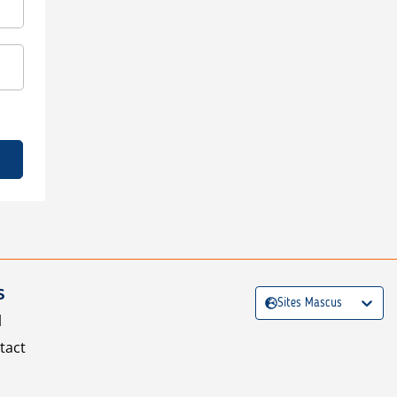
S
Sites Mascus
l
tact