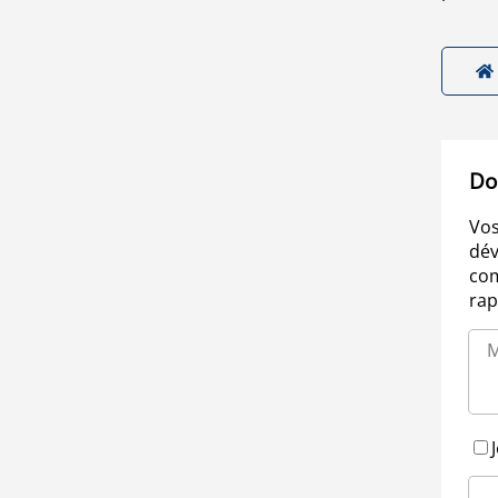
Do
Vos
dév
com
rap