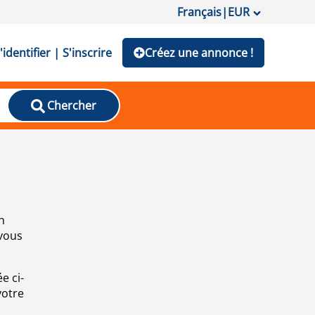
Français
|
EUR
'identifier | S'inscrire
Créez une annonce !
Chercher
n
 vous
e ci-
votre