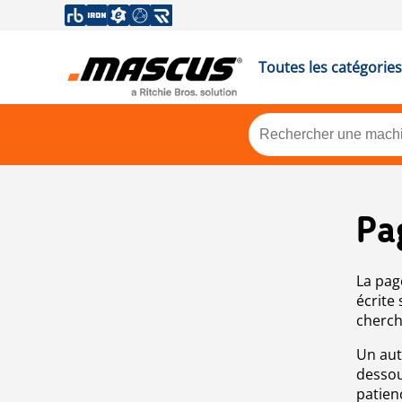
Toutes les catégories
Pa
La pag
écrite
cherch
Un aut
dessou
patien