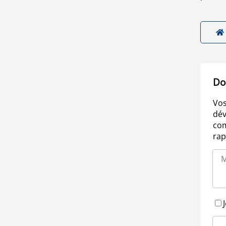
Do
Vos
dév
com
rap