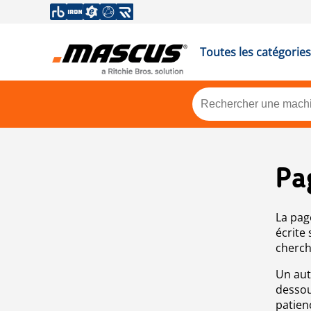
Toutes les catégories
Pa
La pag
écrite
cherch
Un aut
dessou
patien