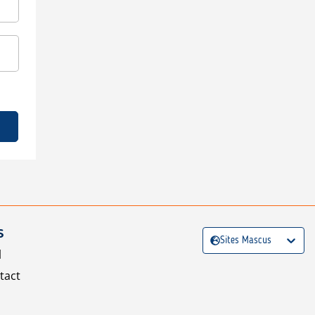
S
Sites Mascus
l
tact