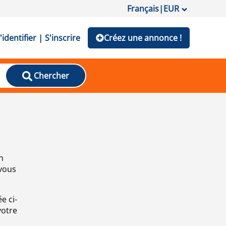
Français
|
EUR
'identifier | S'inscrire
Créez une annonce !
Chercher
n
 vous
e ci-
votre