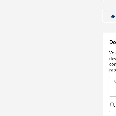
Do
Vos
dév
com
rap