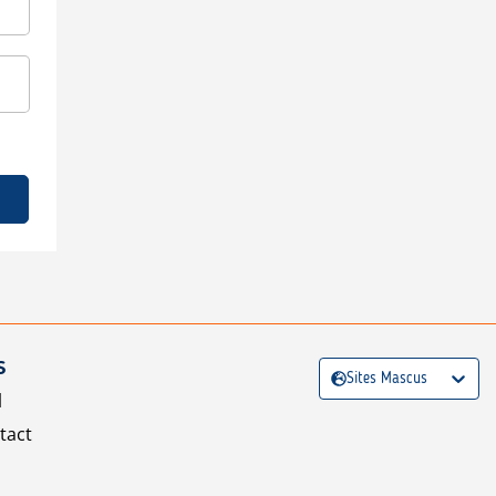
S
Sites Mascus
l
tact