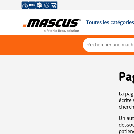
Toutes les catégories
Pa
La pag
écrite
cherch
Un aut
dessou
patien