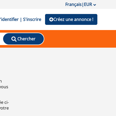
Français
|
EUR
'identifier | S'inscrire
Créez une annonce !
Chercher
n
 vous
e ci-
votre