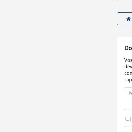
Do
Vos
dév
com
rap