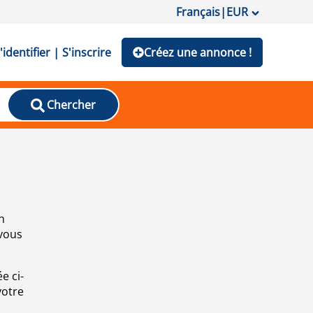
Français
|
EUR
'identifier | S'inscrire
Créez une annonce !
Chercher
n
 vous
e ci-
votre