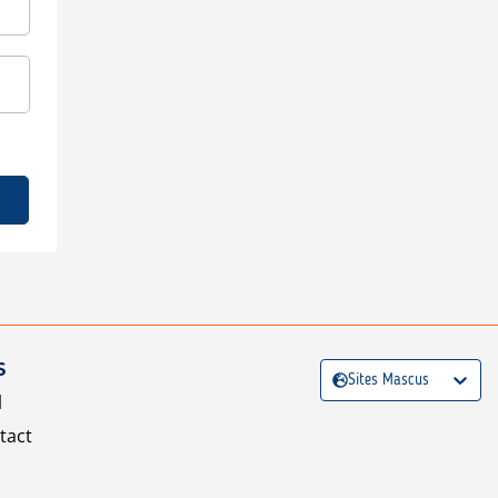
S
Sites Mascus
l
tact