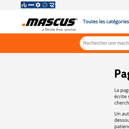
Toutes les catégories
Pa
La pag
écrite
cherch
Un aut
dessou
patien