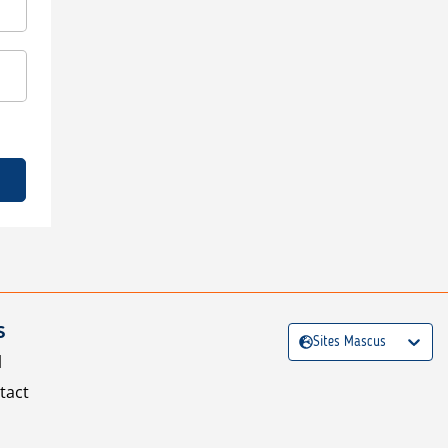
S
Sites Mascus
l
tact