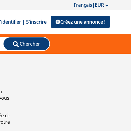
Français
|
EUR
'identifier | S'inscrire
Créez une annonce !
Chercher
n
 vous
e ci-
votre