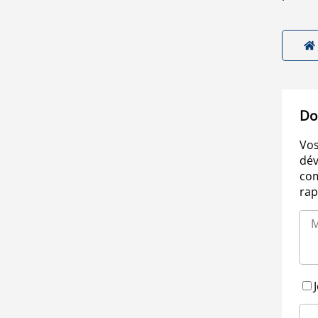
Do
Vos
dév
com
rap