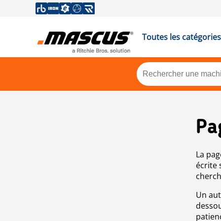
Toutes les catégories
Pa
La pag
écrite
cherch
Un aut
dessou
patien