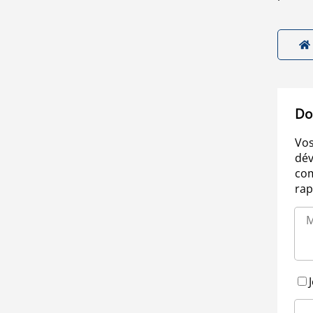
Do
Vos
dév
com
rap