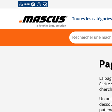
Toutes les catégories
Pa
La pag
écrite
cherch
Un aut
dessou
patien