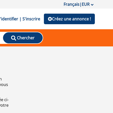
Français
|
EUR
'identifier | S'inscrire
Créez une annonce !
Chercher
n
 vous
e ci-
votre