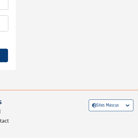
S
Sites Mascus
l
tact