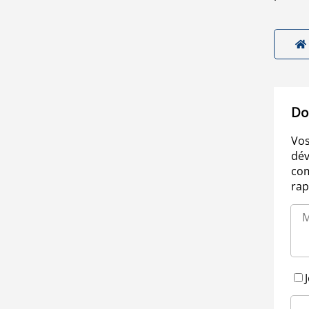
Do
Vos
dév
com
rap