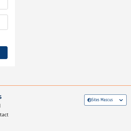
S
Sites Mascus
l
tact