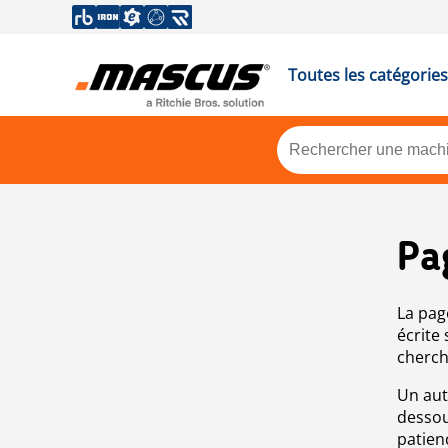
Toutes les catégories
Pa
La pag
écrite
cherch
Un aut
dessou
patien