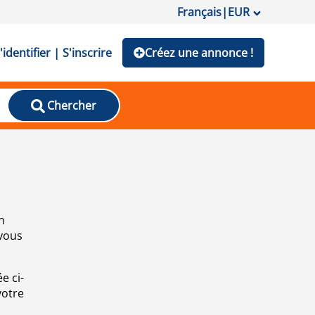
Français
|
EUR
'identifier | S'inscrire
Créez une annonce !
Chercher
n
 vous
e ci-
votre