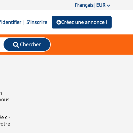
Français
|
EUR
'identifier | S'inscrire
Créez une annonce !
Chercher
n
 vous
e ci-
votre