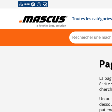
Toutes les catégories
Pa
La pag
écrite
cherch
Un aut
dessou
patien