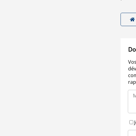
Do
Vos
dév
com
rap