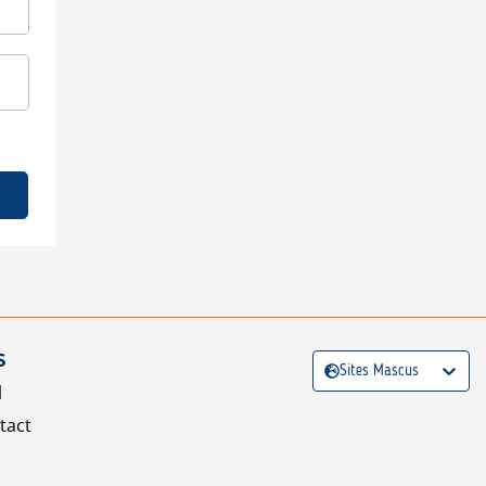
S
Sites Mascus
l
tact