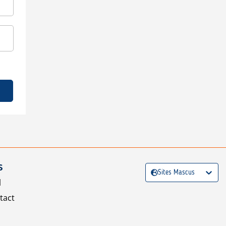
S
Sites Mascus
l
tact