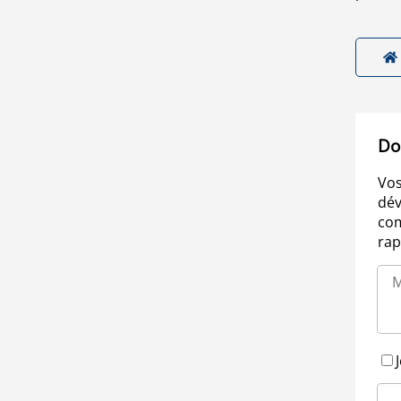
Do
Vos
dév
com
rap