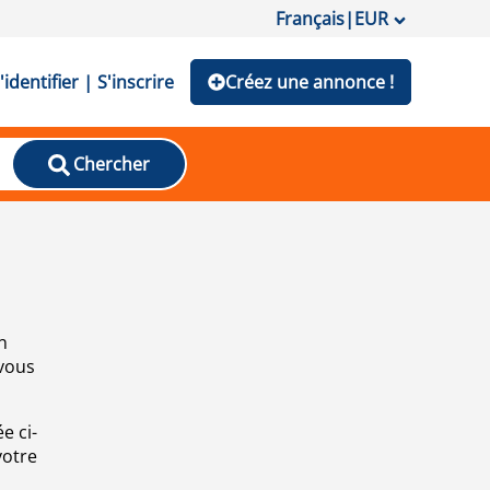
Français
|
EUR
'identifier | S'inscrire
Créez une annonce !
Chercher
n
 vous
e ci-
votre