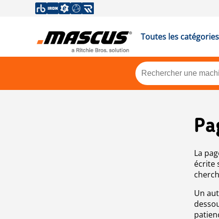
Toutes les catégories
Pa
La pag
écrite
cherch
Un aut
dessou
patien