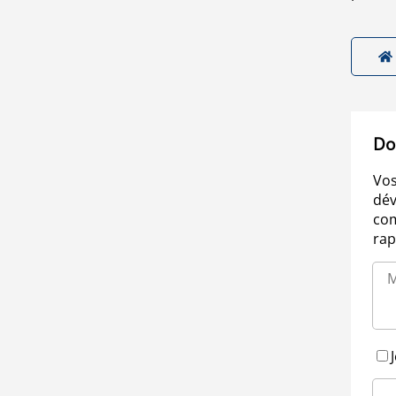
Do
Vos
dév
com
rap