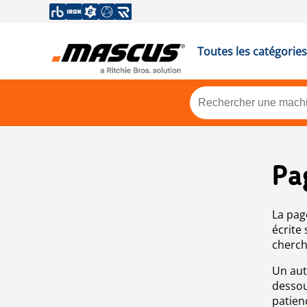
Toutes les catégories
Pa
La pag
écrite
cherch
Un aut
dessou
patien