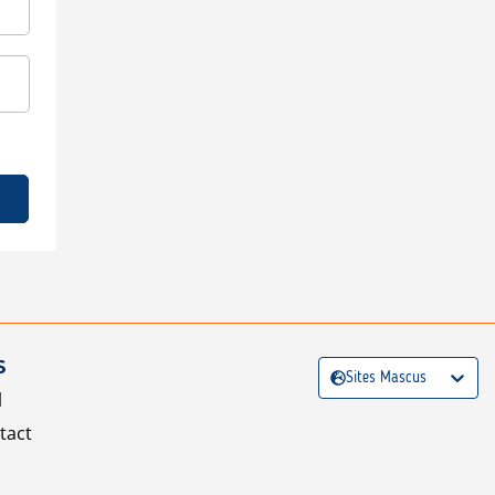
S
Sites Mascus
l
tact