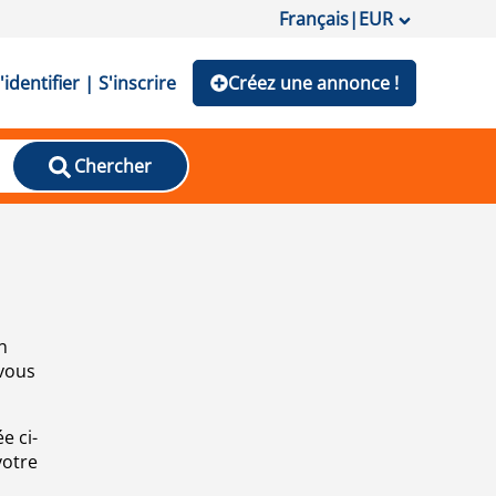
Français
|
EUR
'identifier | S'inscrire
Créez une annonce !
Chercher
n
 vous
e ci-
votre