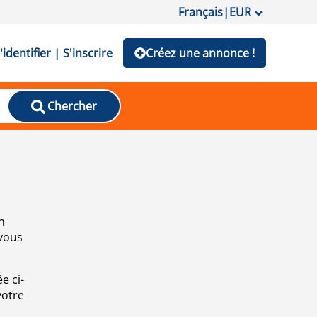
Français
|
EUR
'identifier | S'inscrire
Créez une annonce !
Chercher
n
 vous
e ci-
votre