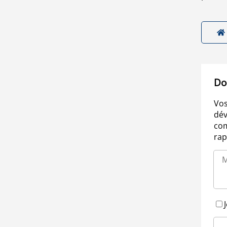
Do
Vos
dév
com
rap