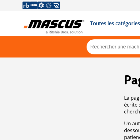
Toutes les catégories
Pa
La pag
écrite
cherch
Un aut
dessou
patien