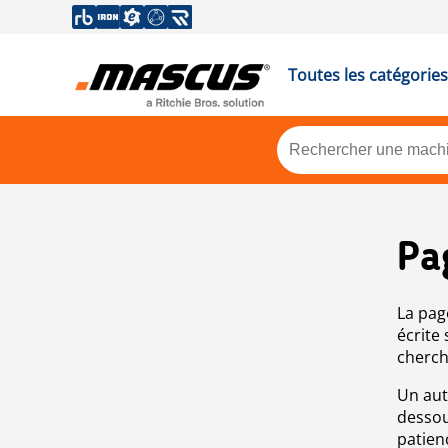
Toutes les catégories
Pa
La pag
écrite
cherch
Un aut
dessou
patien