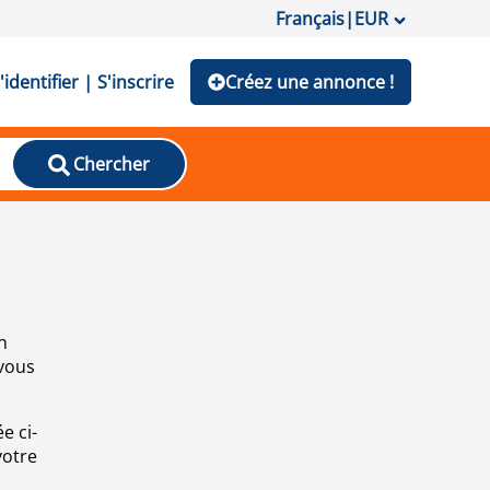
Français
|
EUR
'identifier | S'inscrire
Créez une annonce !
Chercher
n
 vous
e ci-
votre