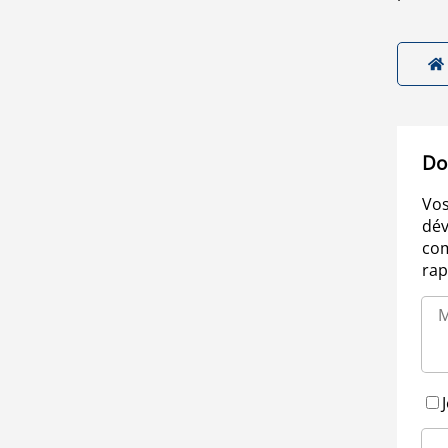
Do
Vos
dév
com
rap