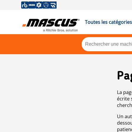
Toutes les catégories
Pa
La pag
écrite
cherch
Un aut
dessou
patien