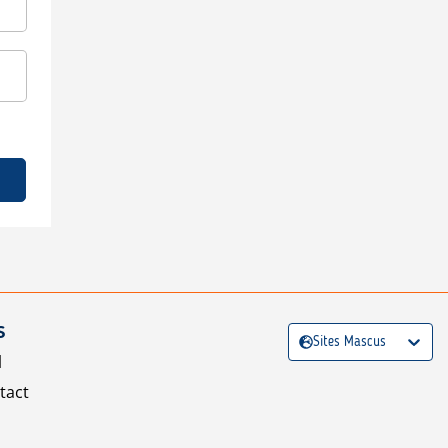
S
Sites Mascus
l
tact