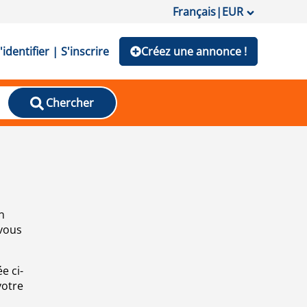
Français
|
EUR
'identifier | S'inscrire
Créez une annonce !
Chercher
n
 vous
e ci-
votre