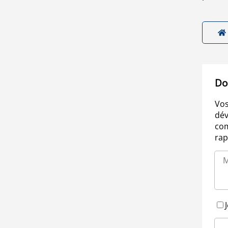
Do
Vos
dév
com
rap