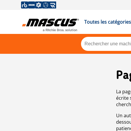
Toutes les catégories
Pa
La pag
écrite
cherch
Un aut
dessou
patien