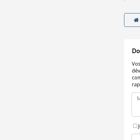
Do
Vos
dév
com
rap