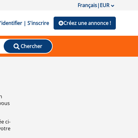
Français
|
EUR
'identifier | S'inscrire
Créez une annonce !
Chercher
n
 vous
e ci-
votre