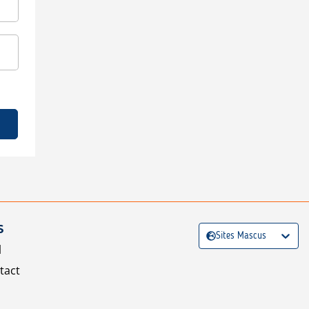
S
Sites Mascus
l
tact