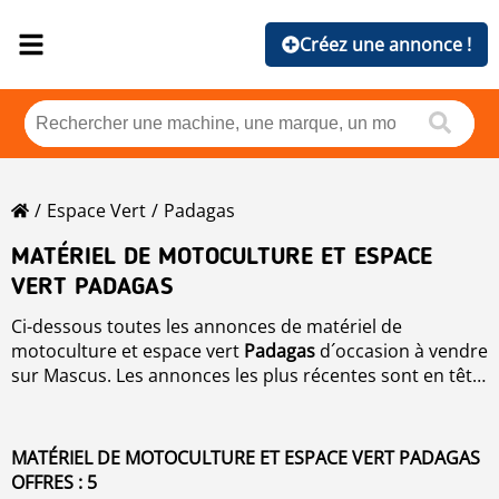
Créez une annonce !
Espace Vert
Padagas
MATÉRIEL DE MOTOCULTURE ET ESPACE
VERT PADAGAS
Ci-dessous toutes les annonces de matériel de
motoculture et espace vert
Padagas
d´occasion à vendre
sur Mascus. Les annonces les plus récentes sont en tête
de liste. Pour reclasser les annonces de
Matériel de
motoculture et espace vert
, cliquez simplement sur
marque, année, prix, heures d´utilisation, pays.
MATÉRIEL DE MOTOCULTURE ET ESPACE VERT PADAGAS
OFFRES : 5