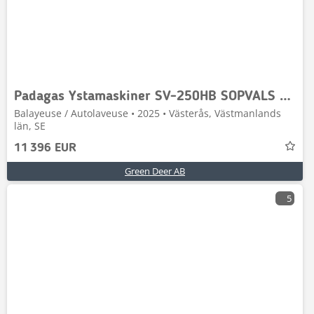
Padagas Ystamaskiner SV-250HB SOPVALS PROFFS L
Balayeuse / Autolaveuse • 2025 • Västerås, Västmanlands
län, SE
11 396 EUR
Green Deer AB
5