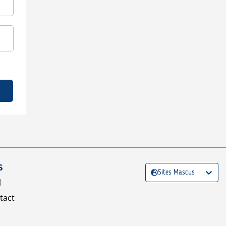
S
Sites Mascus
l
tact