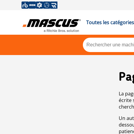
Toutes les catégories
Pa
La pag
écrite
cherch
Un aut
dessou
patien