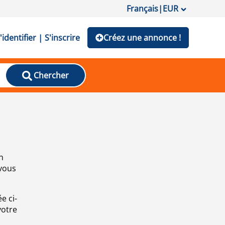
Français
|
EUR
'identifier | S'inscrire
Créez une annonce !
Chercher
n
 vous
e ci-
votre