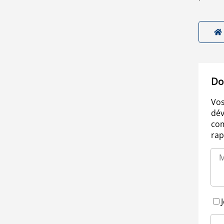
Do
Vos
dév
com
rap