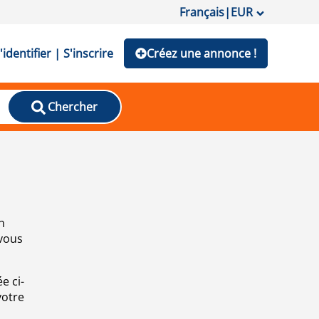
Français
|
EUR
'identifier | S'inscrire
Créez une annonce !
Chercher
n
 vous
e ci-
votre