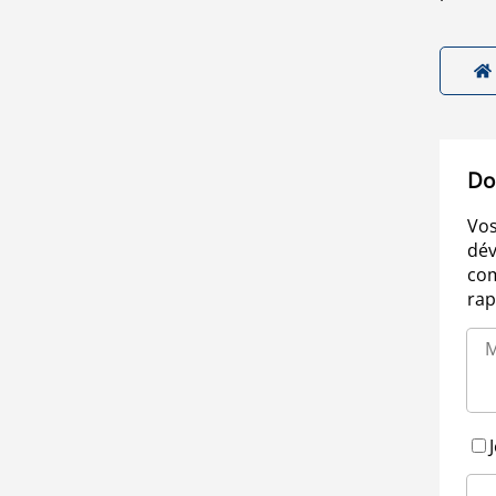
Do
Vos
dév
com
rap