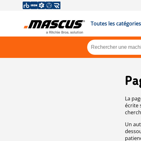
Toutes les catégories
Pa
La pag
écrite
cherch
Un aut
dessou
patien