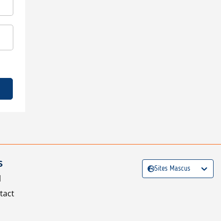
S
Sites Mascus
l
tact