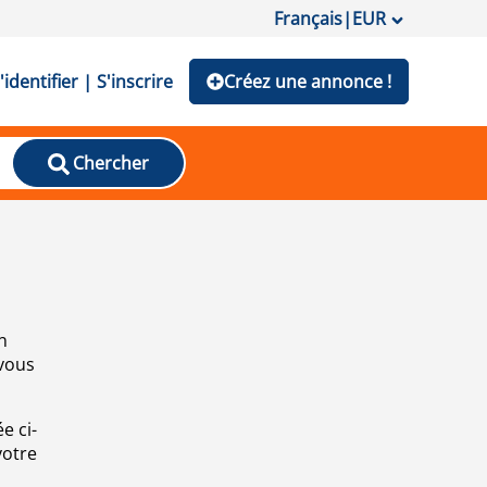
Français
|
EUR
'identifier | S'inscrire
Créez une annonce !
Chercher
n
 vous
e ci-
votre