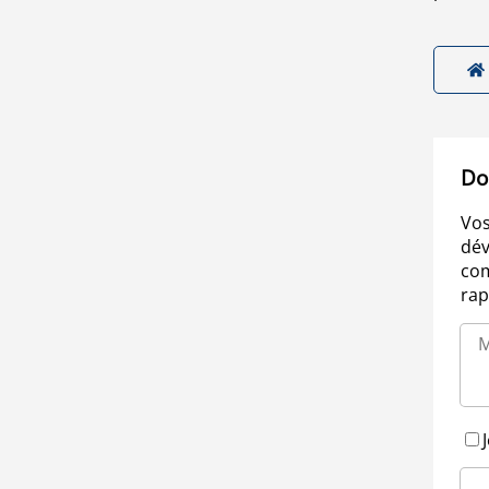
Do
Vos
dév
com
rap