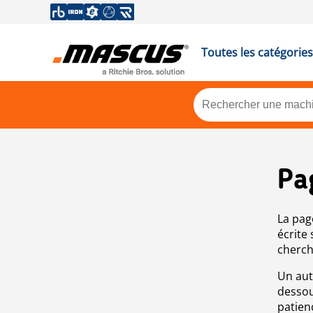
Toutes les catégories
Pa
La pag
écrite
cherch
Un aut
dessou
patien