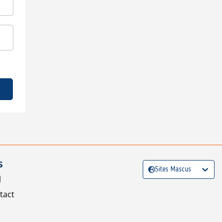
S
Sites Mascus
l
tact