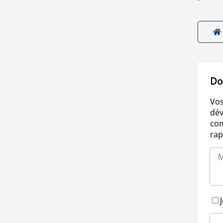
Do
Vos
dév
com
rap