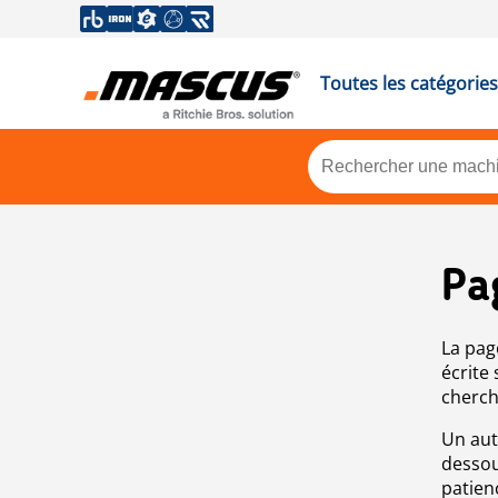
Toutes les catégories
Pa
La pag
écrite
cherch
Un aut
dessou
patien