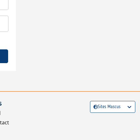
S
Sites Mascus
l
tact