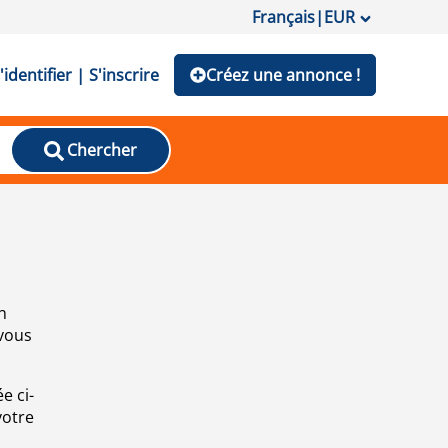
Français
|
EUR
'identifier | S'inscrire
Créez une annonce !
Chercher
n
 vous
e ci-
votre