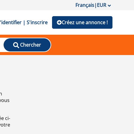
Français
|
EUR
'identifier | S'inscrire
Créez une annonce !
Chercher
n
 vous
e ci-
votre