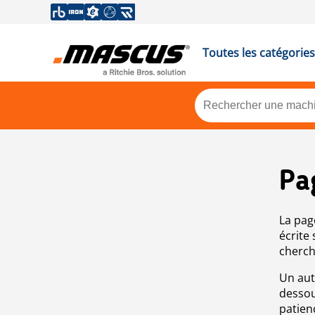
Toutes les catégories
Pa
La pag
écrite
cherch
Un aut
dessou
patien