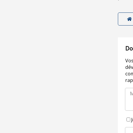
Do
Vos
dév
com
rap