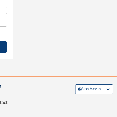
S
Sites Mascus
l
tact